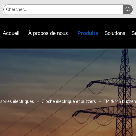
Accueil
À propos de nous
Produits
Solutions
S
oires électriques
»
Cloche électrique et buzzers
»
FM & MS buzzer