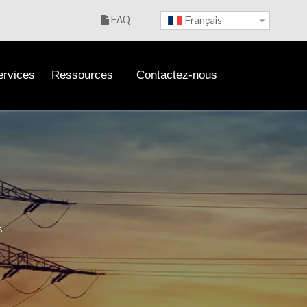
FAQ
Français

ervices
Ressources
Contactez-nous
s