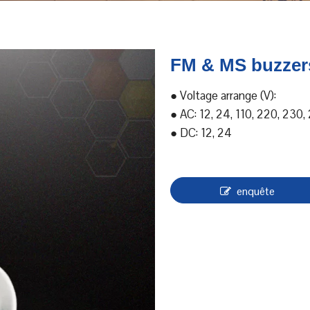
FM & MS buzze
● Voltage arrange (V):
● AC: 12, 24, 110, 220, 230,
● DC: 12, 24
enquête