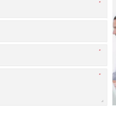
*
*
*