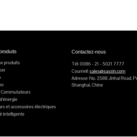
produits
Contactez-nous
x produits
Tél: 0086 - 21 - 5021 7777
per
Courriell:
sales@sassin.com
o
Adresse: No. 2588 Jinhai Road, P
ho
Shanghai, Chine
et Commutateurs
d'énergie
s et accessoires électriques
té intelligente