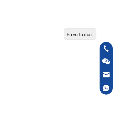
En vertu d'un:
0086 - 2
sales@s
Whatsap