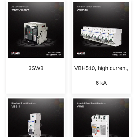
3SW8
VBH510, high current,
6 kA