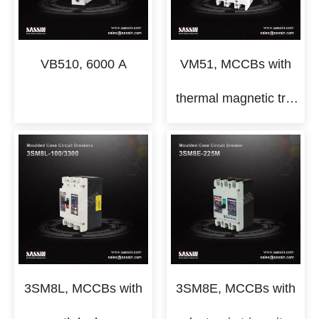
VB510, 6000 A
VM51, MCCBs with
thermal magnetic trip
units
3SM8L, MCCBs with
3SM8E, MCCBs with