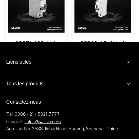
3SB71-125, high
3SB66, 1P+N in 1
current, 10 kA
modular width
Liens utiles
Tous les produits
Contactez-nous
Tél: 0086 - 21 - 5021 7777
Courriell:
sales@sassin.com
Adresse: No. 2588 Jinhai Road, Pudong, Shanghai, Chine