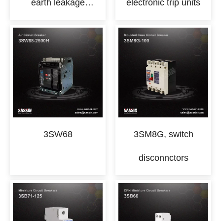
earth leakage
electronic trip units
protection
3SW68
3SM8G, switch
disconnctors