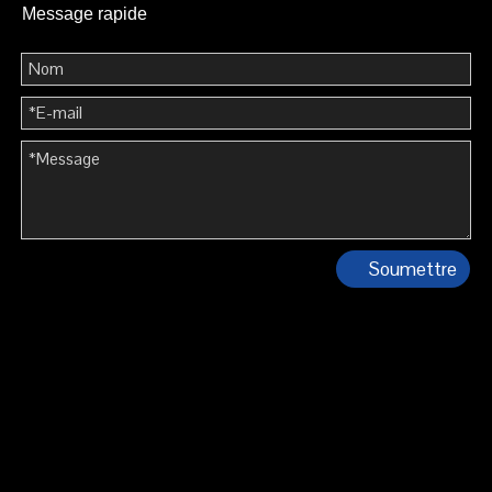
3SB71Z-63, for DC
3SM8D, MCCBs for
Message rapide
applications
DC applications
1
2
»
Soumettre